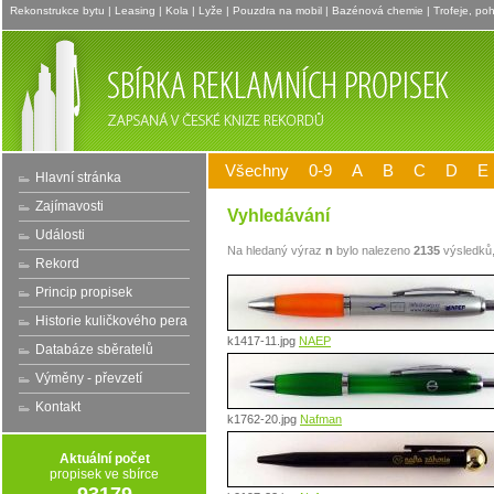
Rekonstrukce bytu
|
Leasing
|
Kola
|
Lyže
|
Pouzdra na mobil
|
Bazénová chemie
|
Trofeje, po
Všechny
0-9
A
B
C
D
E
Hlavní stránka
Zajímavosti
Vyhledávání
Události
Na hledaný výraz
n
bylo nalezeno
2135
výsledků,
Rekord
Princip propisek
Historie kuličkového pera
k1417-11.jpg
NAEP
Databáze sběratelů
Výměny - převzetí
Kontakt
k1762-20.jpg
Nafman
Aktuální počet
propisek ve sbírce
93179