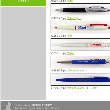
k0197-22.jpg
Nafta
k1432-22.jpg
Nafta & gaz
k2151-23.jpg
Nágl
k1796-01.jpg
Nahim
k0193-25.jpg
Nahrin berater
k1729-27.jpg
Nakladatelství C.H. Beck
© 2007-2013
Reklamní propisky
Ivo Kosař, Prušánecká 5, 628 00 Brno