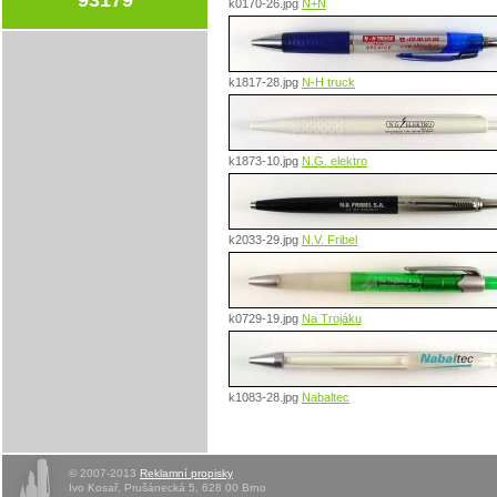
k0170-26.jpg
N+N
k1817-28.jpg
N-H truck
k1873-10.jpg
N.G. elektro
k2033-29.jpg
N.V. Fribel
k0729-19.jpg
Na Trojáku
k1083-28.jpg
Nabaltec
© 2007-2013
Reklamní propisky
Ivo Kosař, Prušánecká 5, 628 00 Brno