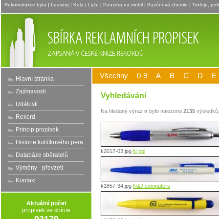
Rekonstrukce bytu
|
Leasing
|
Kola
|
Lyže
|
Pouzdra na mobil
|
Bazénová chemie
|
Trofeje, po
Všechny
0-9
A
B
C
D
E
Hlavní stránka
Zajímavosti
Vyhledávání
Události
Na hledaný výraz
n
bylo nalezeno
2135
výsledků,
Rekord
Princip propisek
Historie kuličkového pera
k2017-03.jpg
N pol
Databáze sběratelů
Výměny - převzetí
Kontakt
k1857-34.jpg
N&J computers
Aktuální počet
propisek ve sbírce
93179