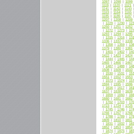
1097
|
1098
|
1099
1119
|
1120
|
1121
1141
|
1142
|
1143
1163
|
1164
|
1165
1185
|
1186
|
1187
1207
|
1208
|
1209
|
1229
|
1230
|
12
1250
|
1251
|
1252
|
1272
|
1273
|
12
1293
|
1294
|
1295
|
1315
|
1316
|
13
1336
|
1337
|
1338
|
1358
|
1359
|
13
1379
|
1380
|
1381
|
1401
|
1402
|
14
1422
|
1423
|
1424
|
1444
|
1445
|
14
1465
|
1466
|
1467
|
1487
|
1488
|
14
1508
|
1509
|
1510
|
1530
|
1531
|
15
1551
|
1552
|
1553
|
1573
|
1574
|
15
1594
|
1595
|
1596
|
1616
|
1617
|
16
1637
|
1638
|
1639
|
1659
|
1660
|
16
1680
|
1681
|
1682
|
1702
|
1703
|
17
1723
|
1724
|
1725
|
1745
|
1746
|
17
1766
|
1767
|
1768
|
1788
|
1789
|
17
1809
|
1810
|
1811
|
1831
|
1832
|
18
1852
|
1853
|
1854
|
1874
|
1875
|
18