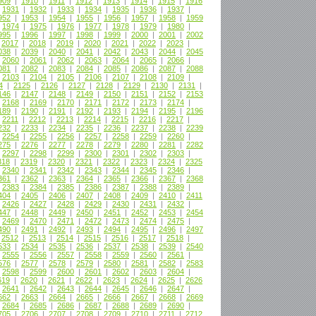
909
|
1910
|
1911
|
1912
|
1913
|
1914
|
1915
|
1916
|
1931
|
1932
|
1933
|
1934
|
1935
|
1936
|
1937
|
952
|
1953
|
1954
|
1955
|
1956
|
1957
|
1958
|
1959
|
1974
|
1975
|
1976
|
1977
|
1978
|
1979
|
1980
|
995
|
1996
|
1997
|
1998
|
1999
|
2000
|
2001
|
2002
|
2017
|
2018
|
2019
|
2020
|
2021
|
2022
|
2023
|
038
|
2039
|
2040
|
2041
|
2042
|
2043
|
2044
|
2045
|
2060
|
2061
|
2062
|
2063
|
2064
|
2065
|
2066
|
081
|
2082
|
2083
|
2084
|
2085
|
2086
|
2087
|
2088
|
2103
|
2104
|
2105
|
2106
|
2107
|
2108
|
2109
|
4
|
2125
|
2126
|
2127
|
2128
|
2129
|
2130
|
2131
|
146
|
2147
|
2148
|
2149
|
2150
|
2151
|
2152
|
2153
|
2168
|
2169
|
2170
|
2171
|
2172
|
2173
|
2174
|
189
|
2190
|
2191
|
2192
|
2193
|
2194
|
2195
|
2196
|
2211
|
2212
|
2213
|
2214
|
2215
|
2216
|
2217
|
232
|
2233
|
2234
|
2235
|
2236
|
2237
|
2238
|
2239
|
2254
|
2255
|
2256
|
2257
|
2258
|
2259
|
2260
|
275
|
2276
|
2277
|
2278
|
2279
|
2280
|
2281
|
2282
|
2297
|
2298
|
2299
|
2300
|
2301
|
2302
|
2303
|
318
|
2319
|
2320
|
2321
|
2322
|
2323
|
2324
|
2325
|
2340
|
2341
|
2342
|
2343
|
2344
|
2345
|
2346
|
361
|
2362
|
2363
|
2364
|
2365
|
2366
|
2367
|
2368
|
2383
|
2384
|
2385
|
2386
|
2387
|
2388
|
2389
|
404
|
2405
|
2406
|
2407
|
2408
|
2409
|
2410
|
2411
|
2426
|
2427
|
2428
|
2429
|
2430
|
2431
|
2432
|
447
|
2448
|
2449
|
2450
|
2451
|
2452
|
2453
|
2454
|
2469
|
2470
|
2471
|
2472
|
2473
|
2474
|
2475
|
490
|
2491
|
2492
|
2493
|
2494
|
2495
|
2496
|
2497
|
2512
|
2513
|
2514
|
2515
|
2516
|
2517
|
2518
|
533
|
2534
|
2535
|
2536
|
2537
|
2538
|
2539
|
2540
|
2555
|
2556
|
2557
|
2558
|
2559
|
2560
|
2561
|
576
|
2577
|
2578
|
2579
|
2580
|
2581
|
2582
|
2583
|
2598
|
2599
|
2600
|
2601
|
2602
|
2603
|
2604
|
619
|
2620
|
2621
|
2622
|
2623
|
2624
|
2625
|
2626
|
2641
|
2642
|
2643
|
2644
|
2645
|
2646
|
2647
|
662
|
2663
|
2664
|
2665
|
2666
|
2667
|
2668
|
2669
|
2684
|
2685
|
2686
|
2687
|
2688
|
2689
|
2690
|
705
|
2706
|
2707
|
2708
|
2709
|
2710
|
2711
|
2712