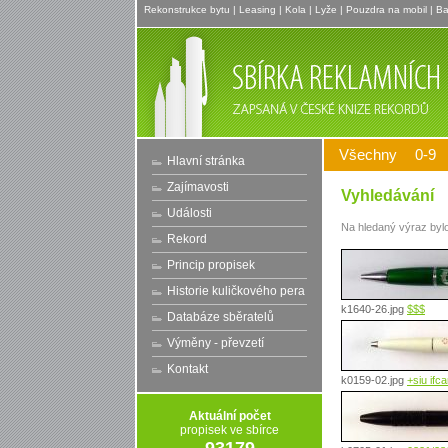
Rekonstrukce bytu
|
Leasing
|
Kola
|
Lyže
|
Pouzdra na mobil
|
Ba
Všechny
0-9
Hlavní stránka
Zajímavosti
Vyhledávání
Události
Na hledaný výraz
byl
Rekord
Princip propisek
Historie kuličkového pera
k1640-26.jpg
$$$
Databáze sběratelů
Výměny - převzetí
Kontakt
k0159-02.jpg
+siu ifc
Aktuální počet
propisek ve sbírce
93179