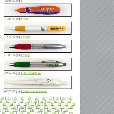
k0198-01.jpg
1
k1934-41.jpg
1 linka
k1425-12.jpg
1 stock
k1983-16.jpg
1 stock
k2157-34.jpg
1. AZ makléřská
k0020-02.jpg
1. družstevní záložna
|
20
|
21
|
22
|
23
|
24
|
25
|
26
|
27
|
28
|
29
|
30
51
|
52
|
53
|
54
|
55
|
56
|
57
|
58
|
59
|
60
|
61
|
|
83
|
84
|
85
|
86
|
87
|
88
|
89
|
90
|
91
|
92
|
93
|
112
|
113
|
114
|
115
|
116
|
117
|
118
|
119
|
120
7
|
138
|
139
|
140
|
141
|
142
|
143
|
144
|
145
|
|
163
|
164
|
165
|
166
|
167
|
168
|
169
|
170
|
171