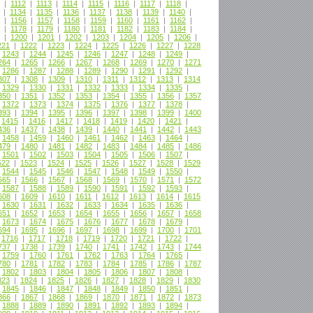
|
1112
|
1113
|
1114
|
1115
|
1116
|
1117
|
1118
|
|
1134
|
1135
|
1136
|
1137
|
1138
|
1139
|
1140
|
|
1156
|
1157
|
1158
|
1159
|
1160
|
1161
|
1162
|
|
1178
|
1179
|
1180
|
1181
|
1182
|
1183
|
1184
|
|
1200
|
1201
|
1202
|
1203
|
1204
|
1205
|
1206
|
221
|
1222
|
1223
|
1224
|
1225
|
1226
|
1227
|
1228
|
1243
|
1244
|
1245
|
1246
|
1247
|
1248
|
1249
|
264
|
1265
|
1266
|
1267
|
1268
|
1269
|
1270
|
1271
|
1286
|
1287
|
1288
|
1289
|
1290
|
1291
|
1292
|
307
|
1308
|
1309
|
1310
|
1311
|
1312
|
1313
|
1314
|
1329
|
1330
|
1331
|
1332
|
1333
|
1334
|
1335
|
350
|
1351
|
1352
|
1353
|
1354
|
1355
|
1356
|
1357
|
1372
|
1373
|
1374
|
1375
|
1376
|
1377
|
1378
|
393
|
1394
|
1395
|
1396
|
1397
|
1398
|
1399
|
1400
|
1415
|
1416
|
1417
|
1418
|
1419
|
1420
|
1421
|
436
|
1437
|
1438
|
1439
|
1440
|
1441
|
1442
|
1443
|
1458
|
1459
|
1460
|
1461
|
1462
|
1463
|
1464
|
479
|
1480
|
1481
|
1482
|
1483
|
1484
|
1485
|
1486
|
1501
|
1502
|
1503
|
1504
|
1505
|
1506
|
1507
|
522
|
1523
|
1524
|
1525
|
1526
|
1527
|
1528
|
1529
|
1544
|
1545
|
1546
|
1547
|
1548
|
1549
|
1550
|
565
|
1566
|
1567
|
1568
|
1569
|
1570
|
1571
|
1572
|
1587
|
1588
|
1589
|
1590
|
1591
|
1592
|
1593
|
608
|
1609
|
1610
|
1611
|
1612
|
1613
|
1614
|
1615
|
1630
|
1631
|
1632
|
1633
|
1634
|
1635
|
1636
|
651
|
1652
|
1653
|
1654
|
1655
|
1656
|
1657
|
1658
|
1673
|
1674
|
1675
|
1676
|
1677
|
1678
|
1679
|
694
|
1695
|
1696
|
1697
|
1698
|
1699
|
1700
|
1701
|
1716
|
1717
|
1718
|
1719
|
1720
|
1721
|
1722
|
737
|
1738
|
1739
|
1740
|
1741
|
1742
|
1743
|
1744
|
1759
|
1760
|
1761
|
1762
|
1763
|
1764
|
1765
|
780
|
1781
|
1782
|
1783
|
1784
|
1785
|
1786
|
1787
|
1802
|
1803
|
1804
|
1805
|
1806
|
1807
|
1808
|
823
|
1824
|
1825
|
1826
|
1827
|
1828
|
1829
|
1830
|
1845
|
1846
|
1847
|
1848
|
1849
|
1850
|
1851
|
866
|
1867
|
1868
|
1869
|
1870
|
1871
|
1872
|
1873
|
1888
|
1889
|
1890
|
1891
|
1892
|
1893
|
1894
|