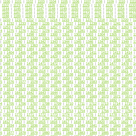
|
1100
|
1101
|
1102
|
1103
|
1104
|
1105
|
1106
|
1107
|
1108
|
1109
|
1110
|
1111
|
1122
|
1123
|
1124
|
1125
|
1126
|
1127
|
1128
|
1129
|
1130
|
1131
|
1132
|
1133
|
1144
|
1145
|
1146
|
1147
|
1148
|
1149
|
1150
|
1151
|
1152
|
1153
|
1154
|
1155
|
1166
|
1167
|
1168
|
1169
|
1170
|
1171
|
1172
|
1173
|
1174
|
1175
|
1176
|
1177
|
1188
|
1189
|
1190
|
1191
|
1192
|
1193
|
1194
|
1195
|
1196
|
1197
|
1198
|
1199
|
1210
|
1211
|
1212
|
1213
|
1214
|
1215
|
1216
|
1217
|
1218
|
1219
|
1220
|
1
31
|
1232
|
1233
|
1234
|
1235
|
1236
|
1237
|
1238
|
1239
|
1240
|
1241
|
1242
|
1253
|
1254
|
1255
|
1256
|
1257
|
1258
|
1259
|
1260
|
1261
|
1262
|
1263
|
1
74
|
1275
|
1276
|
1277
|
1278
|
1279
|
1280
|
1281
|
1282
|
1283
|
1284
|
1285
|
1296
|
1297
|
1298
|
1299
|
1300
|
1301
|
1302
|
1303
|
1304
|
1305
|
1306
|
1
17
|
1318
|
1319
|
1320
|
1321
|
1322
|
1323
|
1324
|
1325
|
1326
|
1327
|
1328
|
1339
|
1340
|
1341
|
1342
|
1343
|
1344
|
1345
|
1346
|
1347
|
1348
|
1349
|
1
60
|
1361
|
1362
|
1363
|
1364
|
1365
|
1366
|
1367
|
1368
|
1369
|
1370
|
1371
|
1382
|
1383
|
1384
|
1385
|
1386
|
1387
|
1388
|
1389
|
1390
|
1391
|
1392
|
1
03
|
1404
|
1405
|
1406
|
1407
|
1408
|
1409
|
1410
|
1411
|
1412
|
1413
|
1414
|
1425
|
1426
|
1427
|
1428
|
1429
|
1430
|
1431
|
1432
|
1433
|
1434
|
1435
|
1
46
|
1447
|
1448
|
1449
|
1450
|
1451
|
1452
|
1453
|
1454
|
1455
|
1456
|
1457
|
1468
|
1469
|
1470
|
1471
|
1472
|
1473
|
1474
|
1475
|
1476
|
1477
|
1478
|
1
89
|
1490
|
1491
|
1492
|
1493
|
1494
|
1495
|
1496
|
1497
|
1498
|
1499
|
1500
|
1511
|
1512
|
1513
|
1514
|
1515
|
1516
|
1517
|
1518
|
1519
|
1520
|
1521
|
1
32
|
1533
|
1534
|
1535
|
1536
|
1537
|
1538
|
1539
|
1540
|
1541
|
1542
|
1543
|
1554
|
1555
|
1556
|
1557
|
1558
|
1559
|
1560
|
1561
|
1562
|
1563
|
1564
|
1
75
|
1576
|
1577
|
1578
|
1579
|
1580
|
1581
|
1582
|
1583
|
1584
|
1585
|
1586
|
1597
|
1598
|
1599
|
1600
|
1601
|
1602
|
1603
|
1604
|
1605
|
1606
|
1607
|
1
18
|
1619
|
1620
|
1621
|
1622
|
1623
|
1624
|
1625
|
1626
|
1627
|
1628
|
1629
|
1640
|
1641
|
1642
|
1643
|
1644
|
1645
|
1646
|
1647
|
1648
|
1649
|
1650
|
1
61
|
1662
|
1663
|
1664
|
1665
|
1666
|
1667
|
1668
|
1669
|
1670
|
1671
|
1672
|
1683
|
1684
|
1685
|
1686
|
1687
|
1688
|
1689
|
1690
|
1691
|
1692
|
1693
|
1
04
|
1705
|
1706
|
1707
|
1708
|
1709
|
1710
|
1711
|
1712
|
1713
|
1714
|
1715
|
1726
|
1727
|
1728
|
1729
|
1730
|
1731
|
1732
|
1733
|
1734
|
1735
|
1736
|
1
47
|
1748
|
1749
|
1750
|
1751
|
1752
|
1753
|
1754
|
1755
|
1756
|
1757
|
1758
|
1769
|
1770
|
1771
|
1772
|
1773
|
1774
|
1775
|
1776
|
1777
|
1778
|
1779
|
1
90
|
1791
|
1792
|
1793
|
1794
|
1795
|
1796
|
1797
|
1798
|
1799
|
1800
|
1801
|
1812
|
1813
|
1814
|
1815
|
1816
|
1817
|
1818
|
1819
|
1820
|
1821
|
1822
|
1
33
|
1834
|
1835
|
1836
|
1837
|
1838
|
1839
|
1840
|
1841
|
1842
|
1843
|
1844
|
1855
|
1856
|
1857
|
1858
|
1859
|
1860
|
1861
|
1862
|
1863
|
1864
|
1865
|
1
76
|
1877
|
1878
|
1879
|
1880
|
1881
|
1882
|
1883
|
1884
|
1885
|
1886
|
1887