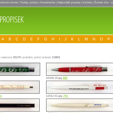
zénová chemie
|
Trofeje, poháry
|
Fotorámeček
|
Nejlevnější propisky
|
Kočárky
|
Šumivé víno - c
A
B
C
D
E
F
G
H
I
J
K
L
M
N
O
P
o nalezeno
93179
výsledků, počet stránek
1/3883
.
k0109-18.jpg
$$$
am
k2012-41.jpg
.PM.