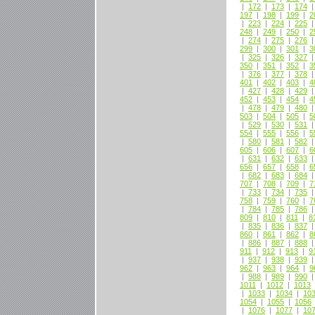
|
172
|
173
|
174
197
|
198
|
199
|
2
|
223
|
224
|
225
248
|
249
|
250
|
2
|
274
|
275
|
276
299
|
300
|
301
|
3
|
325
|
326
|
327
350
|
351
|
352
|
3
|
376
|
377
|
378
401
|
402
|
403
|
4
|
427
|
428
|
429
452
|
453
|
454
|
4
|
478
|
479
|
480
503
|
504
|
505
|
5
|
529
|
530
|
531
554
|
555
|
556
|
5
|
580
|
581
|
582
605
|
606
|
607
|
6
|
631
|
632
|
633
656
|
657
|
658
|
6
|
682
|
683
|
684
707
|
708
|
709
|
7
|
733
|
734
|
735
758
|
759
|
760
|
7
|
784
|
785
|
786
809
|
810
|
811
|
8
|
835
|
836
|
837
860
|
861
|
862
|
8
|
886
|
887
|
888
911
|
912
|
913
|
9
|
937
|
938
|
939
962
|
963
|
964
|
9
|
988
|
989
|
990
1011
|
1012
|
1013
|
1033
|
1034
|
10
1054
|
1055
|
1056
|
1076
|
1077
|
10