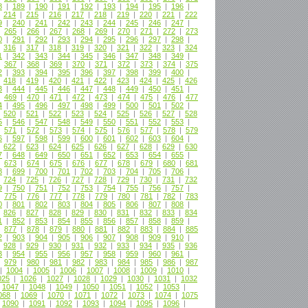
8
|
189
|
190
|
191
|
192
|
193
|
194
|
195
|
196
|
|
214
|
215
|
216
|
217
|
218
|
219
|
220
|
221
|
222
9
|
240
|
241
|
242
|
243
|
244
|
245
|
246
|
247
|
|
265
|
266
|
267
|
268
|
269
|
270
|
271
|
272
|
273
0
|
291
|
292
|
293
|
294
|
295
|
296
|
297
|
298
|
|
316
|
317
|
318
|
319
|
320
|
321
|
322
|
323
|
324
1
|
342
|
343
|
344
|
345
|
346
|
347
|
348
|
349
|
|
367
|
368
|
369
|
370
|
371
|
372
|
373
|
374
|
375
2
|
393
|
394
|
395
|
396
|
397
|
398
|
399
|
400
|
|
418
|
419
|
420
|
421
|
422
|
423
|
424
|
425
|
426
3
|
444
|
445
|
446
|
447
|
448
|
449
|
450
|
451
|
|
469
|
470
|
471
|
472
|
473
|
474
|
475
|
476
|
477
4
|
495
|
496
|
497
|
498
|
499
|
500
|
501
|
502
|
|
520
|
521
|
522
|
523
|
524
|
525
|
526
|
527
|
528
5
|
546
|
547
|
548
|
549
|
550
|
551
|
552
|
553
|
|
571
|
572
|
573
|
574
|
575
|
576
|
577
|
578
|
579
6
|
597
|
598
|
599
|
600
|
601
|
602
|
603
|
604
|
|
622
|
623
|
624
|
625
|
626
|
627
|
628
|
629
|
630
7
|
648
|
649
|
650
|
651
|
652
|
653
|
654
|
655
|
|
673
|
674
|
675
|
676
|
677
|
678
|
679
|
680
|
681
8
|
699
|
700
|
701
|
702
|
703
|
704
|
705
|
706
|
|
724
|
725
|
726
|
727
|
728
|
729
|
730
|
731
|
732
9
|
750
|
751
|
752
|
753
|
754
|
755
|
756
|
757
|
|
775
|
776
|
777
|
778
|
779
|
780
|
781
|
782
|
783
0
|
801
|
802
|
803
|
804
|
805
|
806
|
807
|
808
|
|
826
|
827
|
828
|
829
|
830
|
831
|
832
|
833
|
834
1
|
852
|
853
|
854
|
855
|
856
|
857
|
858
|
859
|
|
877
|
878
|
879
|
880
|
881
|
882
|
883
|
884
|
885
2
|
903
|
904
|
905
|
906
|
907
|
908
|
909
|
910
|
|
928
|
929
|
930
|
931
|
932
|
933
|
934
|
935
|
936
3
|
954
|
955
|
956
|
957
|
958
|
959
|
960
|
961
|
|
979
|
980
|
981
|
982
|
983
|
984
|
985
|
986
|
987
|
1004
|
1005
|
1006
|
1007
|
1008
|
1009
|
1010
|
025
|
1026
|
1027
|
1028
|
1029
|
1030
|
1031
|
1032
|
1047
|
1048
|
1049
|
1050
|
1051
|
1052
|
1053
|
068
|
1069
|
1070
|
1071
|
1072
|
1073
|
1074
|
1075
|
1090
|
1091
|
1092
|
1093
|
1094
|
1095
|
1096
|