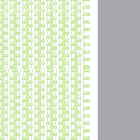
|
2727
|
2728
|
2729
|
2730
|
2731
|
2732
|
2733
|
748
|
2749
|
2750
|
2751
|
2752
|
2753
|
2754
|
2755
|
2770
|
2771
|
2772
|
2773
|
2774
|
2775
|
2776
|
791
|
2792
|
2793
|
2794
|
2795
|
2796
|
2797
|
2798
|
2813
|
2814
|
2815
|
2816
|
2817
|
2818
|
2819
|
834
|
2835
|
2836
|
2837
|
2838
|
2839
|
2840
|
2841
|
2856
|
2857
|
2858
|
2859
|
2860
|
2861
|
2862
|
877
|
2878
|
2879
|
2880
|
2881
|
2882
|
2883
|
2884
|
2899
|
2900
|
2901
|
2902
|
2903
|
2904
|
2905
|
920
|
2921
|
2922
|
2923
|
2924
|
2925
|
2926
|
2927
|
2942
|
2943
|
2944
|
2945
|
2946
|
2947
|
2948
|
963
|
2964
|
2965
|
2966
|
2967
|
2968
|
2969
|
2970
|
2985
|
2986
|
2987
|
2988
|
2989
|
2990
|
2991
|
006
|
3007
|
3008
|
3009
|
3010
|
3011
|
3012
|
3013
|
3028
|
3029
|
3030
|
3031
|
3032
|
3033
|
3034
|
049
|
3050
|
3051
|
3052
|
3053
|
3054
|
3055
|
3056
|
3071
|
3072
|
3073
|
3074
|
3075
|
3076
|
3077
|
092
|
3093
|
3094
|
3095
|
3096
|
3097
|
3098
|
3099
3114
|
3115
|
3116
|
3117
|
3118
|
3119
|
3120
|
3121
|
3136
|
3137
|
3138
|
3139
|
3140
|
3141
|
3142
|
157
|
3158
|
3159
|
3160
|
3161
|
3162
|
3163
|
3164
|
3179
|
3180
|
3181
|
3182
|
3183
|
3184
|
3185
|
200
|
3201
|
3202
|
3203
|
3204
|
3205
|
3206
|
3207
|
3222
|
3223
|
3224
|
3225
|
3226
|
3227
|
3228
|
243
|
3244
|
3245
|
3246
|
3247
|
3248
|
3249
|
3250
|
3265
|
3266
|
3267
|
3268
|
3269
|
3270
|
3271
|
286
|
3287
|
3288
|
3289
|
3290
|
3291
|
3292
|
3293
|
3308
|
3309
|
3310
|
3311
|
3312
|
3313
|
3314
|
329
|
3330
|
3331
|
3332
|
3333
|
3334
|
3335
|
3336
|
3351
|
3352
|
3353
|
3354
|
3355
|
3356
|
3357
|
372
|
3373
|
3374
|
3375
|
3376
|
3377
|
3378
|
3379
|
3394
|
3395
|
3396
|
3397
|
3398
|
3399
|
3400
|
415
|
3416
|
3417
|
3418
|
3419
|
3420
|
3421
|
3422
|
3437
|
3438
|
3439
|
3440
|
3441
|
3442
|
3443
|
458
|
3459
|
3460
|
3461
|
3462
|
3463
|
3464
|
3465
|
3480
|
3481
|
3482
|
3483
|
3484
|
3485
|
3486
|
501
|
3502
|
3503
|
3504
|
3505
|
3506
|
3507
|
3508