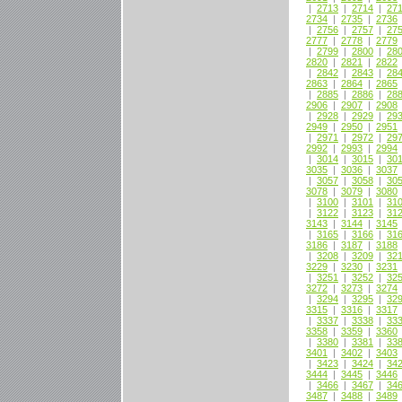
|
2713
|
2714
|
27
2734
|
2735
|
2736
|
2756
|
2757
|
27
2777
|
2778
|
2779
|
2799
|
2800
|
28
2820
|
2821
|
2822
|
2842
|
2843
|
28
2863
|
2864
|
2865
|
2885
|
2886
|
28
2906
|
2907
|
2908
|
2928
|
2929
|
29
2949
|
2950
|
2951
|
2971
|
2972
|
29
2992
|
2993
|
2994
|
3014
|
3015
|
30
3035
|
3036
|
3037
|
3057
|
3058
|
30
3078
|
3079
|
3080
|
3100
|
3101
|
31
|
3122
|
3123
|
31
3143
|
3144
|
3145
|
3165
|
3166
|
31
3186
|
3187
|
3188
|
3208
|
3209
|
32
3229
|
3230
|
3231
|
3251
|
3252
|
32
3272
|
3273
|
3274
|
3294
|
3295
|
32
3315
|
3316
|
3317
|
3337
|
3338
|
33
3358
|
3359
|
3360
|
3380
|
3381
|
33
3401
|
3402
|
3403
|
3423
|
3424
|
34
3444
|
3445
|
3446
|
3466
|
3467
|
34
3487
|
3488
|
3489