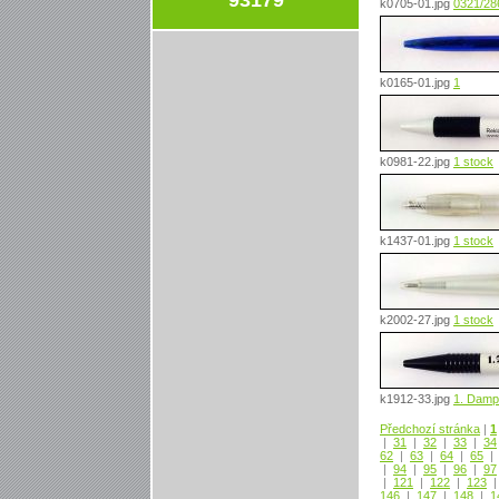
k0705-01.jpg
0321/28
k0165-01.jpg
1
k0981-22.jpg
1 stock
k1437-01.jpg
1 stock
k2002-27.jpg
1 stock
k1912-33.jpg
1. Dampf
Předchozí stránka
|
1
|
31
|
32
|
33
|
34
62
|
63
|
64
|
65
|
94
|
95
|
96
|
97
|
121
|
122
|
123
146
|
147
|
148
|
1