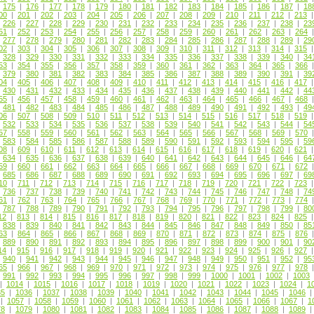
|
175
|
176
|
177
|
178
|
179
|
180
|
181
|
182
|
183
|
184
|
185
|
186
|
187
|
18
00
|
201
|
202
|
203
|
204
|
205
|
206
|
207
|
208
|
209
|
210
|
211
|
212
|
213
|
226
|
227
|
228
|
229
|
230
|
231
|
232
|
233
|
234
|
235
|
236
|
237
|
238
|
23
51
|
252
|
253
|
254
|
255
|
256
|
257
|
258
|
259
|
260
|
261
|
262
|
263
|
264
|
277
|
278
|
279
|
280
|
281
|
282
|
283
|
284
|
285
|
286
|
287
|
288
|
289
|
29
02
|
303
|
304
|
305
|
306
|
307
|
308
|
309
|
310
|
311
|
312
|
313
|
314
|
315
|
328
|
329
|
330
|
331
|
332
|
333
|
334
|
335
|
336
|
337
|
338
|
339
|
340
|
34
53
|
354
|
355
|
356
|
357
|
358
|
359
|
360
|
361
|
362
|
363
|
364
|
365
|
366
|
379
|
380
|
381
|
382
|
383
|
384
|
385
|
386
|
387
|
388
|
389
|
390
|
391
|
39
04
|
405
|
406
|
407
|
408
|
409
|
410
|
411
|
412
|
413
|
414
|
415
|
416
|
417
|
430
|
431
|
432
|
433
|
434
|
435
|
436
|
437
|
438
|
439
|
440
|
441
|
442
|
44
55
|
456
|
457
|
458
|
459
|
460
|
461
|
462
|
463
|
464
|
465
|
466
|
467
|
468
|
481
|
482
|
483
|
484
|
485
|
486
|
487
|
488
|
489
|
490
|
491
|
492
|
493
|
49
06
|
507
|
508
|
509
|
510
|
511
|
512
|
513
|
514
|
515
|
516
|
517
|
518
|
519
|
532
|
533
|
534
|
535
|
536
|
537
|
538
|
539
|
540
|
541
|
542
|
543
|
544
|
54
57
|
558
|
559
|
560
|
561
|
562
|
563
|
564
|
565
|
566
|
567
|
568
|
569
|
570
|
583
|
584
|
585
|
586
|
587
|
588
|
589
|
590
|
591
|
592
|
593
|
594
|
595
|
59
08
|
609
|
610
|
611
|
612
|
613
|
614
|
615
|
616
|
617
|
618
|
619
|
620
|
621
|
634
|
635
|
636
|
637
|
638
|
639
|
640
|
641
|
642
|
643
|
644
|
645
|
646
|
64
59
|
660
|
661
|
662
|
663
|
664
|
665
|
666
|
667
|
668
|
669
|
670
|
671
|
672
|
685
|
686
|
687
|
688
|
689
|
690
|
691
|
692
|
693
|
694
|
695
|
696
|
697
|
69
10
|
711
|
712
|
713
|
714
|
715
|
716
|
717
|
718
|
719
|
720
|
721
|
722
|
723
|
736
|
737
|
738
|
739
|
740
|
741
|
742
|
743
|
744
|
745
|
746
|
747
|
748
|
74
61
|
762
|
763
|
764
|
765
|
766
|
767
|
768
|
769
|
770
|
771
|
772
|
773
|
774
|
787
|
788
|
789
|
790
|
791
|
792
|
793
|
794
|
795
|
796
|
797
|
798
|
799
|
80
12
|
813
|
814
|
815
|
816
|
817
|
818
|
819
|
820
|
821
|
822
|
823
|
824
|
825
|
838
|
839
|
840
|
841
|
842
|
843
|
844
|
845
|
846
|
847
|
848
|
849
|
850
|
85
63
|
864
|
865
|
866
|
867
|
868
|
869
|
870
|
871
|
872
|
873
|
874
|
875
|
876
|
889
|
890
|
891
|
892
|
893
|
894
|
895
|
896
|
897
|
898
|
899
|
900
|
901
|
90
14
|
915
|
916
|
917
|
918
|
919
|
920
|
921
|
922
|
923
|
924
|
925
|
926
|
927
|
940
|
941
|
942
|
943
|
944
|
945
|
946
|
947
|
948
|
949
|
950
|
951
|
952
|
95
65
|
966
|
967
|
968
|
969
|
970
|
971
|
972
|
973
|
974
|
975
|
976
|
977
|
978
|
991
|
992
|
993
|
994
|
995
|
996
|
997
|
998
|
999
|
1000
|
1001
|
1002
|
1003
|
1014
|
1015
|
1016
|
1017
|
1018
|
1019
|
1020
|
1021
|
1022
|
1023
|
1024
|
1
35
|
1036
|
1037
|
1038
|
1039
|
1040
|
1041
|
1042
|
1043
|
1044
|
1045
|
1046
|
1057
|
1058
|
1059
|
1060
|
1061
|
1062
|
1063
|
1064
|
1065
|
1066
|
1067
|
1
78
|
1079
|
1080
|
1081
|
1082
|
1083
|
1084
|
1085
|
1086
|
1087
|
1088
|
1089