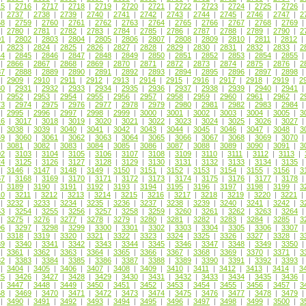
15
|
2716
|
2717
|
2718
|
2719
|
2720
|
2721
|
2722
|
2723
|
2724
|
2725
|
2726
|
2737
|
2738
|
2739
|
2740
|
2741
|
2742
|
2743
|
2744
|
2745
|
2746
|
2747
|
2
58
|
2759
|
2760
|
2761
|
2762
|
2763
|
2764
|
2765
|
2766
|
2767
|
2768
|
2769
|
2780
|
2781
|
2782
|
2783
|
2784
|
2785
|
2786
|
2787
|
2788
|
2789
|
2790
|
2
01
|
2802
|
2803
|
2804
|
2805
|
2806
|
2807
|
2808
|
2809
|
2810
|
2811
|
2812
|
2823
|
2824
|
2825
|
2826
|
2827
|
2828
|
2829
|
2830
|
2831
|
2832
|
2833
|
2
44
|
2845
|
2846
|
2847
|
2848
|
2849
|
2850
|
2851
|
2852
|
2853
|
2854
|
2855
|
2866
|
2867
|
2868
|
2869
|
2870
|
2871
|
2872
|
2873
|
2874
|
2875
|
2876
|
2
87
|
2888
|
2889
|
2890
|
2891
|
2892
|
2893
|
2894
|
2895
|
2896
|
2897
|
2898
|
2909
|
2910
|
2911
|
2912
|
2913
|
2914
|
2915
|
2916
|
2917
|
2918
|
2919
|
2
30
|
2931
|
2932
|
2933
|
2934
|
2935
|
2936
|
2937
|
2938
|
2939
|
2940
|
2941
|
2952
|
2953
|
2954
|
2955
|
2956
|
2957
|
2958
|
2959
|
2960
|
2961
|
2962
|
2
73
|
2974
|
2975
|
2976
|
2977
|
2978
|
2979
|
2980
|
2981
|
2982
|
2983
|
2984
|
2995
|
2996
|
2997
|
2998
|
2999
|
3000
|
3001
|
3002
|
3003
|
3004
|
3005
|
3
16
|
3017
|
3018
|
3019
|
3020
|
3021
|
3022
|
3023
|
3024
|
3025
|
3026
|
3027
|
3038
|
3039
|
3040
|
3041
|
3042
|
3043
|
3044
|
3045
|
3046
|
3047
|
3048
|
3
59
|
3060
|
3061
|
3062
|
3063
|
3064
|
3065
|
3066
|
3067
|
3068
|
3069
|
3070
|
3081
|
3082
|
3083
|
3084
|
3085
|
3086
|
3087
|
3088
|
3089
|
3090
|
3091
|
3
02
|
3103
|
3104
|
3105
|
3106
|
3107
|
3108
|
3109
|
3110
|
3111
|
3112
|
3113
|
24
|
3125
|
3126
|
3127
|
3128
|
3129
|
3130
|
3131
|
3132
|
3133
|
3134
|
3135
|
3146
|
3147
|
3148
|
3149
|
3150
|
3151
|
3152
|
3153
|
3154
|
3155
|
3156
|
3
67
|
3168
|
3169
|
3170
|
3171
|
3172
|
3173
|
3174
|
3175
|
3176
|
3177
|
3178
|
3189
|
3190
|
3191
|
3192
|
3193
|
3194
|
3195
|
3196
|
3197
|
3198
|
3199
|
3
10
|
3211
|
3212
|
3213
|
3214
|
3215
|
3216
|
3217
|
3218
|
3219
|
3220
|
3221
|
3232
|
3233
|
3234
|
3235
|
3236
|
3237
|
3238
|
3239
|
3240
|
3241
|
3242
|
3
53
|
3254
|
3255
|
3256
|
3257
|
3258
|
3259
|
3260
|
3261
|
3262
|
3263
|
3264
|
3275
|
3276
|
3277
|
3278
|
3279
|
3280
|
3281
|
3282
|
3283
|
3284
|
3285
|
3
96
|
3297
|
3298
|
3299
|
3300
|
3301
|
3302
|
3303
|
3304
|
3305
|
3306
|
3307
|
3318
|
3319
|
3320
|
3321
|
3322
|
3323
|
3324
|
3325
|
3326
|
3327
|
3328
|
3
39
|
3340
|
3341
|
3342
|
3343
|
3344
|
3345
|
3346
|
3347
|
3348
|
3349
|
3350
|
3361
|
3362
|
3363
|
3364
|
3365
|
3366
|
3367
|
3368
|
3369
|
3370
|
3371
|
3
82
|
3383
|
3384
|
3385
|
3386
|
3387
|
3388
|
3389
|
3390
|
3391
|
3392
|
3393
|
3404
|
3405
|
3406
|
3407
|
3408
|
3409
|
3410
|
3411
|
3412
|
3413
|
3414
|
3
25
|
3426
|
3427
|
3428
|
3429
|
3430
|
3431
|
3432
|
3433
|
3434
|
3435
|
3436
|
3447
|
3448
|
3449
|
3450
|
3451
|
3452
|
3453
|
3454
|
3455
|
3456
|
3457
|
3
68
|
3469
|
3470
|
3471
|
3472
|
3473
|
3474
|
3475
|
3476
|
3477
|
3478
|
3479
|
3490
|
3491
|
3492
|
3493
|
3494
|
3495
|
3496
|
3497
|
3498
|
3499
|
3500
|
3