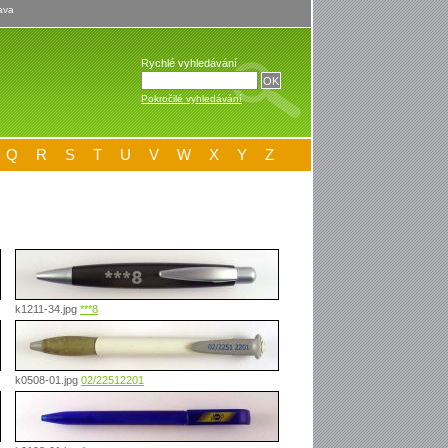
ava
Rychlé vyhledávání
Pokročilé vyhledávání
Q
R
S
T
U
V
W
X
Y
Z
k1211-34.jpg
***8
k0508-01.jpg
02/22512201