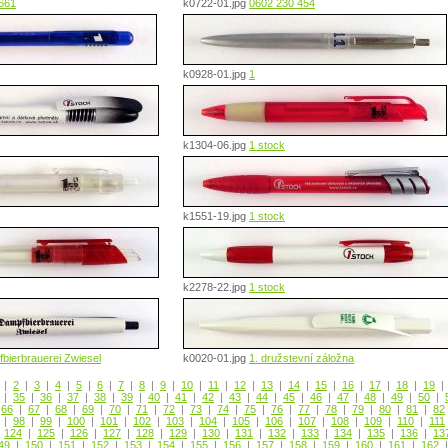
661
k0722-01.jpg
0602 230 454
k0928-01.jpg
1
k1304-06.jpg
1 stock
k1551-19.jpg
1 stock
k2278-22.jpg
1 stock
bierbrauerei Zwiesel
k0020-01.jpg
1. družstevní záložna
|
2
|
3
|
4
|
5
|
6
|
7
|
8
|
9
|
10
|
11
|
12
|
13
|
14
|
15
|
16
|
17
|
18
|
19
|
35
|
36
|
37
|
38
|
39
|
40
|
41
|
42
|
43
|
44
|
45
|
46
|
47
|
48
|
49
|
50
|
|
66
|
67
|
68
|
69
|
70
|
71
|
72
|
73
|
74
|
75
|
76
|
77
|
78
|
79
|
80
|
81
|
82
|
98
|
99
|
100
|
101
|
102
|
103
|
104
|
105
|
106
|
107
|
108
|
109
|
110
|
111
|
124
|
125
|
126
|
127
|
128
|
129
|
130
|
131
|
132
|
133
|
134
|
135
|
136
|
13
49
|
150
|
151
|
152
|
153
|
154
|
155
|
156
|
157
|
158
|
159
|
160
|
161
|
162