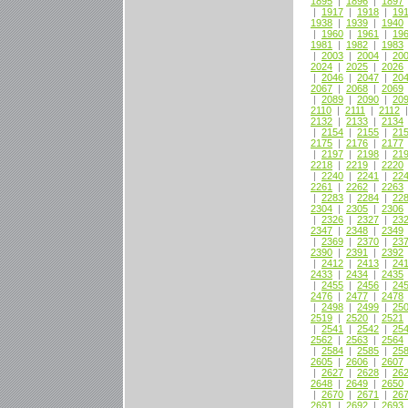
1895
|
1896
|
1897
|
1917
|
1918
|
19
1938
|
1939
|
1940
|
1960
|
1961
|
19
1981
|
1982
|
1983
|
2003
|
2004
|
20
2024
|
2025
|
2026
|
2046
|
2047
|
20
2067
|
2068
|
2069
|
2089
|
2090
|
20
2110
|
2111
|
2112
2132
|
2133
|
2134
|
2154
|
2155
|
21
2175
|
2176
|
2177
|
2197
|
2198
|
21
2218
|
2219
|
2220
|
2240
|
2241
|
22
2261
|
2262
|
2263
|
2283
|
2284
|
22
2304
|
2305
|
2306
|
2326
|
2327
|
23
2347
|
2348
|
2349
|
2369
|
2370
|
23
2390
|
2391
|
2392
|
2412
|
2413
|
24
2433
|
2434
|
2435
|
2455
|
2456
|
24
2476
|
2477
|
2478
|
2498
|
2499
|
25
2519
|
2520
|
2521
|
2541
|
2542
|
25
2562
|
2563
|
2564
|
2584
|
2585
|
25
2605
|
2606
|
2607
|
2627
|
2628
|
26
2648
|
2649
|
2650
|
2670
|
2671
|
26
2691
|
2692
|
2693