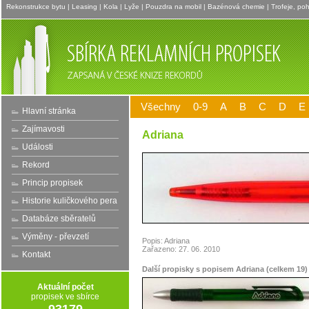
Rekonstrukce bytu
|
Leasing
|
Kola
|
Lyže
|
Pouzdra na mobil
|
Bazénová chemie
|
Trofeje, po
Všechny
0-9
A
B
C
D
E
Hlavní stránka
Zajímavosti
Adriana
Události
Rekord
Princip propisek
Historie kuličkového pera
Databáze sběratelů
Výměny - převzetí
Popis: Adriana
Zařazeno: 27. 06. 2010
Kontakt
Další propisky s popisem Adriana (celkem 19)
Aktuální počet
propisek ve sbírce
93179