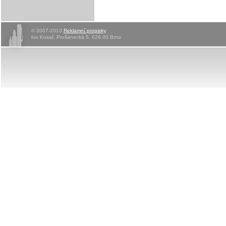
© 2007-2013
Reklamní propisky
Ivo Kosař, Prušánecká 5, 628 00 Brno