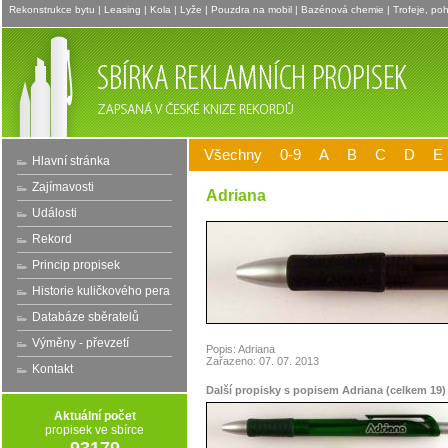
Rekonstrukce bytu
|
Leasing
|
Kola
|
Lyže
|
Pouzdra na mobil
|
Bazénová chemie
|
Trofeje, po
Všechny
0-9
A
B
C
D
E
Hlavní stránka
Zajímavosti
Adriana
Události
Rekord
Princip propisek
Historie kuličkového pera
Databáze sběratelů
Výměny - převzetí
Popis: Adriana
Zařazeno: 07. 07. 2013
Kontakt
Další propisky s popisem Adriana (celkem 19)
Aktuální počet
propisek ve sbírce
93179