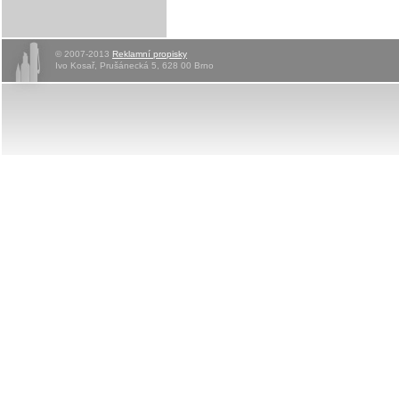
© 2007-2013
Reklamní propisky
Ivo Kosař, Prušánecká 5, 628 00 Brno