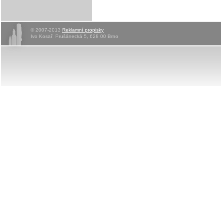
© 2007-2013
Reklamní propisky
Ivo Kosař, Prušánecká 5, 628 00 Brno