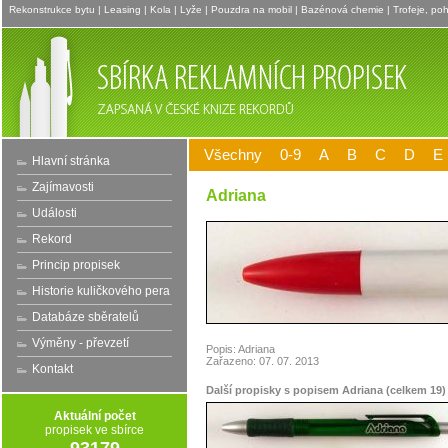
Rekonstrukce bytu
|
Leasing
|
Kola
|
Lyže
|
Pouzdra na mobil
|
Bazénová chemie
|
Trofeje, po
Všechny
0-9
A
B
C
D
E
Hlavní stránka
Zajímavosti
Adriana
Události
Rekord
Princip propisek
Historie kuličkového pera
Databáze sběratelů
Výměny - převzetí
Popis: Adriana
Zařazeno: 07. 07. 2013
Kontakt
Další propisky s popisem Adriana (celkem 19)
Aktuální počet
propisek ve sbírce
93179